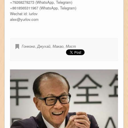
+79268278273 (WhatsApp, Telegram)
+8618565311967 (WhatsApp, Telegram)
Wechat id: iurlov
alex@yurlov.com
Гонконг
,
Джухай
,
Макао
,
Мост