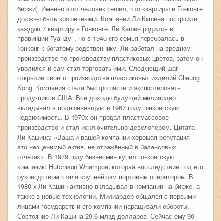
биржи). Именно этот человек решил, что квартиры в Гонконге
должны быть крошечными. Компании Ли Кашина построили
каждую 7 квартиру в Гонконге. Ли Кашин родился в
провинции Гуандун, но в 1940 его семья перебралась в
Гонконг к богатому родственнику. Ли работал на вредном
производстве по производству пластиковых цветов, затем он
уволился и сам стал торговать ими. Следующий шаг —
открытие своего производства пластиковых изделий Cheung
Kong. Компания стала быстро расти и экспортировать
продукцию в США. Все доходы будущий милиардер
вкладывал в подешевевщую в 1967 году гонконгскую
недвижимость. В 1970х он продал пластмассовое
производство и стал исключительно девелопером. Цитата
Ли Кашина: «Ваша и вашей компании хорошая репутация —
это неоценимый актив, не отражённый в балансовых
отчётах». В 1979 году бизнесмен купил гонконгскую
компанию Hutchison Whampoa, которая впоследствии под его
руководством стала крупнейшим портовым оператором. В
1980-х Ли Кашин активно вкладывал в компании на бирже, а
также в новые технологии. Милиардер общался с первыми
лицами государств и его компании наращивали обороты.
Состояние Ли Кашина 29,6 млрд долларов. Сейчас ему 90