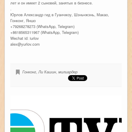
лет и он имеет 2 сыновей, занятых в бизнесе.
.
Юрлов Александр гид в Гуанчжоу, Шэньчжэнь, Макао,
Гонконг, Яншо
+79268278273 (WhatsApp, Telegram)
+8618565311967 (WhatsApp, Telegram)
Wechat id: iurlov
alex@yurlov.com
Гонконг
,
Ли Кашин
,
милиардер