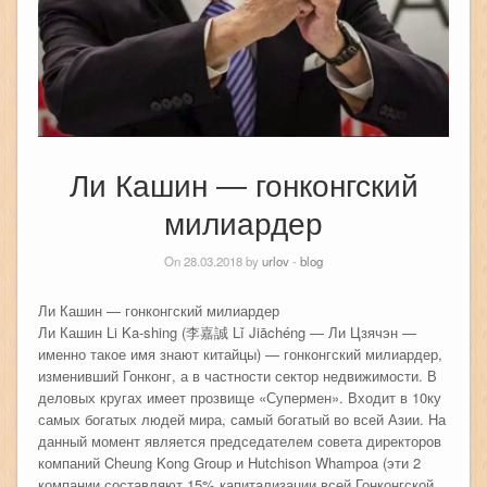
Ли Кашин — гонконгский
милиардер
On 28.03.2018 by
urlov
-
blog
Ли Кашин — гонконгский милиардер
Ли Кашин Li Ka-shing (李嘉誠 Lǐ Jiāchéng — Ли Цзячэн —
именно такое имя знают китайцы) — гонконгский милиардер,
изменивший Гонконг, а в частности сектор недвижимости. В
деловых кругах имеет прозвище «Супермен». Входит в 10ку
самых богатых людей мира, самый богатый во всей Азии. На
данный момент является председателем совета директоров
компаний Cheung Kong Group и Hutchison Whampoa (эти 2
компании составляют 15% капитализации всей Гонконгской