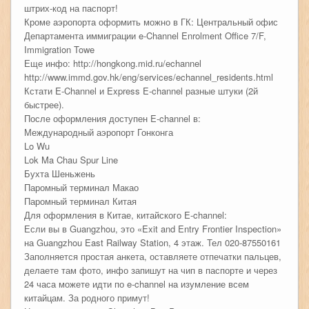
штрих-код на паспорт!
Кроме аэропорта оформить можно в ГК: Центральный офис
Департамента иммиграции e-Channel Enrolment Office 7/F,
Immigration Towe
Еще инфо: http://hongkong.mid.ru/echannel
http://www.immd.gov.hk/eng/services/echannel_residents.html
Кстати E-Channel и Express E-channel разные штуки (2й
быстрее).
После оформления доступен E-channel в:
Международный аэропорт Гонконга
Lo Wu
Lok Ma Chau Spur Line
Бухта Шеньжень
Паромный терминал Макао
Паромный терминал Китая
Для оформления в Китае, китайского E-channel:
Если вы в Guangzhou, это «Exit and Entry Frontier Inspection»
на Guangzhou East Railway Station, 4 этаж. Тел 020-87550161
Заполняется простая анкета, оставляете отпечатки пальцев,
делаете там фото, инфо запишут на чип в паспорте и через
24 часа можете идти по e-channel на изумление всем
китайцам. За родного примут!