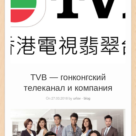
TVB — гонконгский
телеканал и компания
On 27.03.2018 by
urlov
-
blog