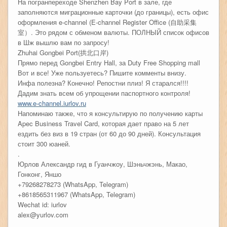
На погранпереходе Shenzhen Bay Port в зале, где
заполняются миграционные карточки (до границы), есть офис
оформления e-channel (E-channel Register Office (自助采集
室）. Это рядом с обменом валюты. ПОЛНЫЙ список офисов
в Шж вышлю вам по запросу!
Zhuhai Gongbei Port(拱北口岸)
Прямо перед Gongbei Entry Hall, за Duty Free Shopping mall
Вот и все! Уже пользуетесь? Пишите комменты внизу.
Инфа полезна? Конечно! Репостни плиз! Я старался!!!!
Дадим знать всем об упрощении паспортного контроля!
www.e-channel.iurlov.ru
Напоминаю также, что я консультирую по получению карты
Apec Business Travel Card, которая дает право на 5 лет
ездить без виз в 19 стран (от 60 до 90 дней). Консультация
стоит 300 юаней.
.
Юрлов Александр гид в Гуанчжоу, Шэньчжэнь, Макао,
Гонконг, Яншо
+79268278273 (WhatsApp, Telegram)
+8618565311967 (WhatsApp, Telegram)
Wechat id: iurlov
alex@yurlov.com