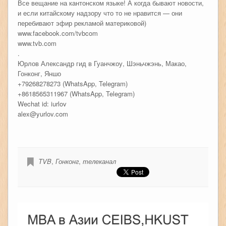
Все вещание на кантонском языке! А когда бывают новости,
и если китайскому надзору что то не нравится — они
перебивают эфир рекламой материковой)
www.facebook.com/tvbcom
www.tvb.com
.
Юрлов Александр гид в Гуанчжоу, Шэньчжэнь, Макао,
Гонконг, Яншо
+79268278273 (WhatsApp, Telegram)
+8618565311967 (WhatsApp, Telegram)
Wechat id: iurlov
alex@yurlov.com
TVB
,
Гонконг
,
телеканал