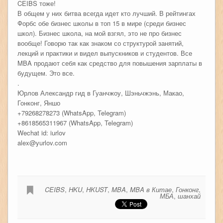
CEIBS тоже!
В общем у них битва всегда идет кто лучший. В рейтингах
Форбс обе бизнес школы в топ 15 в мире (среди бизнес
школ). Бизнес школа, на мой взгял, это не про бизнес
вообще! Говорю так как знаком со структурой занятий,
лекций и практики и видел выпускников и студентов. Все
MBA продают себя как средство для повышения зарплаты в
будущем. Это все.
.
Юрлов Александр гид в Гуанчжоу, Шэньчжэнь, Макао,
Гонконг, Яншо
+79268278273 (WhatsApp, Telegram)
+8618565311967 (WhatsApp, Telegram)
Wechat id: iurlov
alex@yurlov.com
CEIBS
,
HKU
,
HKUST
,
MBA
,
MBA в Китае
,
Гонконг
,
МБА
,
шанхай