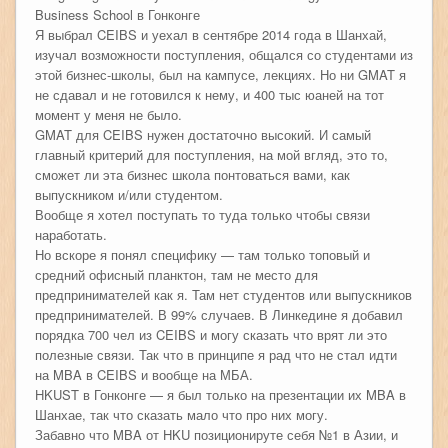
Business School в Гонконге
Я выбрал CEIBS и уехал в сентябре 2014 года в Шанхай,
изучал возможности поступления, общался со студентами из
этой бизнес-школы, был на кампусе, лекциях. Но ни GMAT я
не сдавал и не готовился к нему, и 400 тыс юаней на тот
момент у меня не было.
GMAT для CEIBS нужен достаточно высокий. И самый
главный критерий для поступления, на мой вгляд, это то,
сможет ли эта бизнес школа понтоваться вами, как
выпускником и/или студентом.
Вообще я хотел поступать то туда только чтобы связи
наработать.
Но вскоре я понял специфику — там только топовый и
средний офисный планктон, там не место для
предпринимателей как я. Там нет студентов или выпускников
предпринимателей. В 99% случаев. В Линкедине я добавил
порядка 700 чел из CEIBS и могу сказать что врят ли это
полезные связи. Так что в принципе я рад что не стал идти
на MBA в CEIBS и вообще на МБА.
HKUST в Гонконге — я был только на презентации их MBA в
Шанхае, так что сказать мало что про них могу.
Забавно что MBA от HKU позиционируте себя №1 в Азии, и