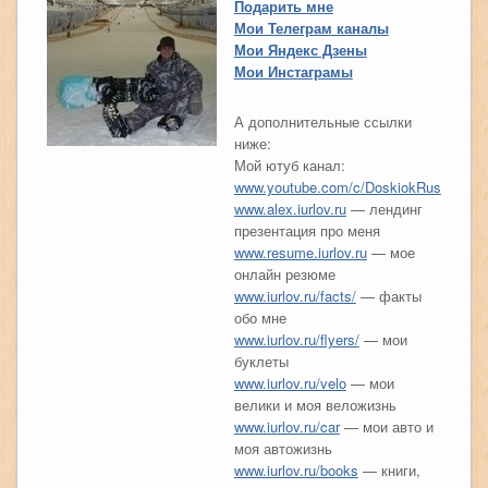
Подарить мне
Мои Телеграм каналы
Мои Яндекс Дзены
Мои Инстаграмы
А дополнительные ссылки
ниже:
Мой ютуб канал:
www.youtube.com/c/DoskiokRus
www.alex.iurlov.ru
— лендинг
презентация про меня
www.resume.iurlov.ru
— мое
онлайн резюме
www.iurlov.ru/facts/
— факты
обо мне
www.iurlov.ru/flyers/
— мои
буклеты
www.iurlov.ru/velo
— мои
велики и моя веложизнь
www.iurlov.ru/car
— мои авто и
моя автожизнь
www.iurlov.ru/books
— книги,