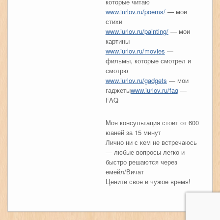
которые читаю
www.iurlov.ru/poems/
— мои
стихи
www.iurlov.ru/painting/
— мои
картины
www.iurlov.ru/movies
—
фильмы, которые смотрел и
смотрю
www.iurlov.ru/gadgets
— мои
гаджеты
www.iurlov.ru/faq
—
FAQ
Моя консультация стоит от 600
юаней за 15 минут
Лично ни с кем не встречаюсь
— любые вопросы легко и
быстро решаются через
емейл/Вичат
Цените свое и чужое время!