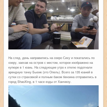
На след. день направились на озеро Сиху и покатались по
озеру, заехав на остров с местом, которое изображено на
купюре в 1 юань. На следующее утро к отелю подогнали
арендную тачку Бьюик (это Опель). Всего за 135 юаней в
сутки со страховкой и полным баком бензина отправились в
город ShaoXing, в 1 часе езды от Ханчжоу.