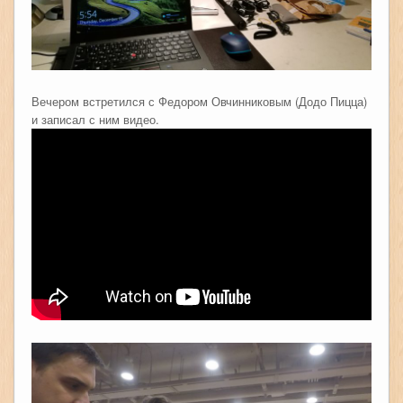
Вечером встретился с Федором Овчинниковым (Додо Пицца)
и записал с ним видео.