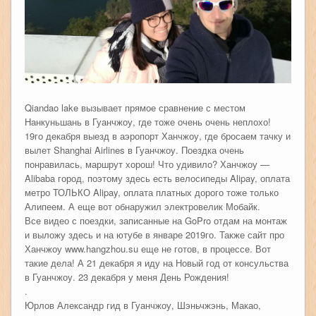
Qiandao lake вызывает прямое сравнение с местом
Нанкуньшань в Гуанчжоу, где тоже очень очень неплохо!
19го декабря выезд в аэропорт Ханчжоу, где бросаем тачку и
вылет Shanghai Airlines в Гуанчжоу. Поездка очень
понравилась, маршрут хорош! Что удивило? Ханчжоу —
Alibaba город, поэтому здесь есть велосипеды Alipay, оплата
метро ТОЛЬКО Alipay, оплата платных дорого тоже только
Алипеем. А еще вот обнаружил электровелик Мобайк.
Все видео с поездки, записанные на GoPro отдам на монтаж
и выложу здесь и на ютубе в январе 2019го. Также сайт про
Ханчжоу www.hangzhou.su еще не готов, в процессе. Вот
такие дела! А 21 декабря я иду на Новый год от консульства
в Гуанчжоу. 23 декабря у меня День Рождения!
.
Юрлов Александр гид в Гуанчжоу, Шэньчжэнь, Макао,