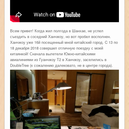
Всем привет! Когда жил полгода в Шанхае, не успел
съездить в соседний Ханчжоу, но вот пробел восполнен.
Ханчжоу уже 16й посещенный мной китайский город. C 13 по
18 декабря 2018 совершил отличную поездку с моей
китаянкой! Сначала вылетели Южно-китайскими
авиалиниями из Гуанчжоу Т2 в Ханчжоу, заселились в
DoubleTree (к сожалению далековато, не в центре города).