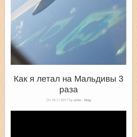
Как я летал на Мальдивы 3
раза
On 18.11.2017 by
urlov
-
blog