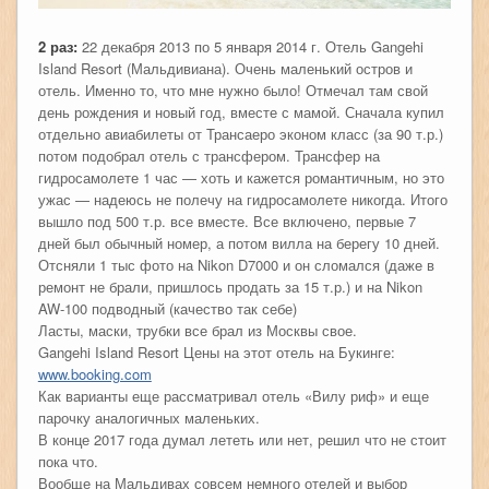
2 раз:
22 декабря 2013 по 5 января 2014 г. Отель Gangehi
Island Resort (Мальдивиана). Очень маленький остров и
отель. Именно то, что мне нужно было! Отмечал там свой
день рождения и новый год, вместе с мамой. Сначала купил
отдельно авиабилеты от Трансаеро эконом класс (за 90 т.р.)
потом подобрал отель с трансфером. Трансфер на
гидросамолете 1 час — хоть и кажется романтичным, но это
ужас — надеюсь не полечу на гидросамолете никогда. Итого
вышло под 500 т.р. все вместе. Все включено, первые 7
дней был обычный номер, а потом вилла на берегу 10 дней.
Отсняли 1 тыс фото на Nikon D7000 и он сломался (даже в
ремонт не брали, пришлось продать за 15 т.р.) и на Nikon
AW-100 подводный (качество так себе)
Ласты, маски, трубки все брал из Москвы свое.
Gangehi Island Resort Цены на этот отель на Букинге:
www.booking.com
Как варианты еще рассматривал отель «Вилу риф» и еще
парочку аналогичных маленьких.
В конце 2017 года думал лететь или нет, решил что не стоит
пока что.
Вообще на Мальдивах совсем немного отелей и выбор