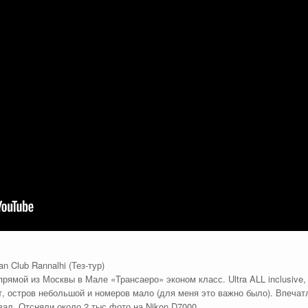
n Club Rannalhi (Тез-тур)
рямой из Москвы в Мале «Трансаеро» эконом класс. Ultra ALL inclusive
ут, остров небольшой и номеров мало (для меня это важно было). Впеча
вал. Отсняли около 2 тыс фото на Nikon D7000.