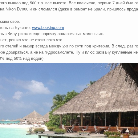
того вышло под 500 т.р. все вместе. Все включено, первые 7 дней был 
на Nikon D7000 и он сломался (даже в ремонт не брали, пришлось продать
сквы свое.
отель на Букинге:
www.booking.com
ль «Вилу риф» и еще парочку аналогичных маленьких.
нет, решил что не стоит пока что.
 отелей и выбор всегда между 2-3 по сути под критерии. В след. раз п
ере добираться, а не на гидросамолете. Ну и плюс захвачу купленные не
0% под 50% над водой).