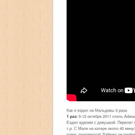
Как я ездил на Мальдивы 3 раза
1 раз:
5-12 октября 2011 отель Adaraa
Ездил вдвоем с девушкой. Перелет п
т.р. С Мале на катере около 40 мин
очень понравился! Дайвинг не пробо