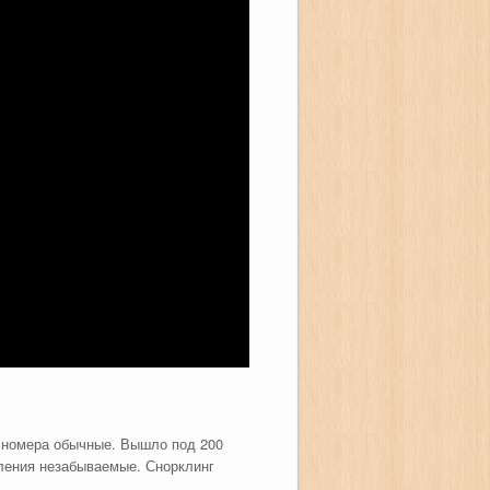
, номера обычные. Вышло под 200
тления незабываемые. Снорклинг