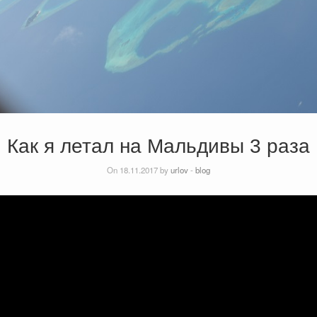
Как я летал на Мальдивы 3 раза
On 18.11.2017 by
urlov
-
blog